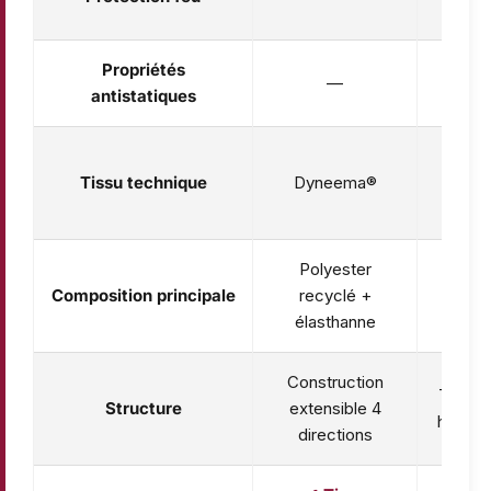
ISO
Propriétés
—
✔ EN
antistatiques
Dyne
Tissu technique
Dyneema®
Nom
Ke
Polyester
Méta-
Composition principale
recyclé +
No
élasthanne
Construction
Tissu 
Structure
extensible 4
haute 
directions