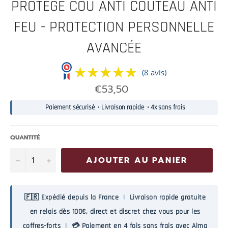
PROTÈGE COU ANTI COUTEAU ANTI
FEU - PROTECTION PERSONNELLE
AVANCÉE
★★★★★
★★★★★
(8 avis)
Prix
€53,50
normal
Paiement sécurisé • Livraison rapide • 4x sans frais
QUANTITÉ
−
+
AJOUTER AU PANIER
🇫🇷 Expédié depuis la France
|
Livraison rapide gratuite
en relais dès 100€, direct et discret chez vous pour les
coffres-forts
|
💳 Paiement en 4 fois sans frais avec Alma