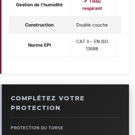
✔ Tissu
Gestion de l'humidité
✔ Re
respirant
Construction
Double couche
Doubl
CAT II – EN ISO
CAT II
Norme EPI
13688
1
COMPLÉTEZ VOTRE
PROTECTION
PROTECTION DU TORSE