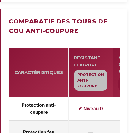
COMPARATIF DES TOURS DE
COU ANTI-COUPURE
RÉSI
RÉSISTANT
COUT
COUPURE
FEU
CARACTÉRISTIQUES
PROTECTION
ANTI-
PROT
COUPURE
AVAN
Protection anti-
✔ Niveau D
✔ Ni
coupure
✔ Igni
Protection feu
—