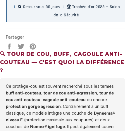
|
🔄 Retour sous 30 jours
|
🏆 Trophée d'or 2023 — Salon
de la Sécurité
Partager
Partager
Tweeter
Épingler
sur
sur
sur
🔍 TOUR DE COU, BUFF, CAGOULE ANTI-
Facebook
Twitter
Pinterest
COUTEAU — C'EST QUOI LA DIFFÉRENCE
?
Ce protège-cou est souvent recherché sous les termes
buff anti-couteau
,
tour de cou anti-agression
,
tour de
cou anti-couteau
,
cagoule anti-couteau
ou encore
protection gorge agression
. Contrairement à un buff
classique, ce modèle intègre une couche de
Dyneema®
niveau E
(protection maximale aux coupures) et deux
couches de
Nomex® ignifuge
. Il peut également couvrir