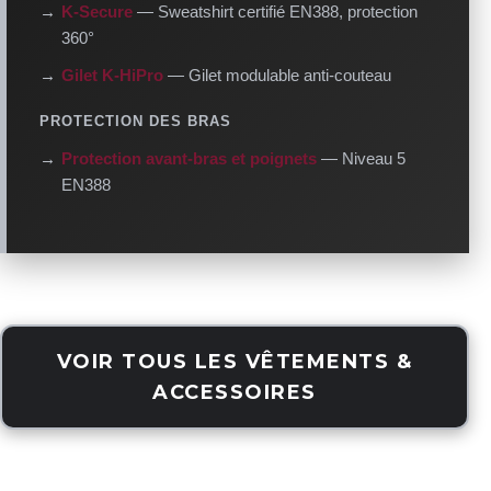
→
K-Secure
— Sweatshirt certifié EN388, protection
360°
→
Gilet K-HiPro
— Gilet modulable anti-couteau
PROTECTION DES BRAS
→
Protection avant-bras et poignets
— Niveau 5
EN388
VOIR TOUS LES VÊTEMENTS &
ACCESSOIRES