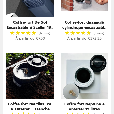
Coffre-fort De Sol
Coffre-fort dissimulé
Encastrable à Sceller 19L
cylindrique encastrable
– Certifié A2P – Invisible
dans mur – Cache murale
sous Parquet
secrète
À partir de €750
À partir de €372,35
Coffre-fort Nautilus 35L
Coffre fort Neptune à
À Enterrer – Étanche
enterrer 15 litres