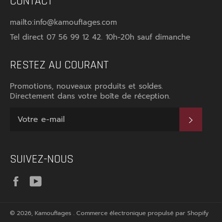
CONTACT
mailto:info@kamouflages.com
Tel direct 07 56 99 12 42. 10h-20h sauf dimanche
RESTEZ AU COURANT
Promotions, nouveaux produits et soldes.
Directement dans votre boîte de réception.
S'INS
SUIVEZ-NOUS
Facebook
YouTube
© 2026,
Kamouflages
.
Commerce électronique propulsé par Shopify