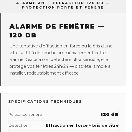
sur
sur
sur
ALARME ANTI-EFFRACTION 120 DB —
Facebook
Twitter
Pinterest
PROTECTION PORTE ET FENÊRE
ALARME DE FENÊTRE —
120 DB
Une tentative d'effraction en force ou le bris d'une
vitre suffit à déclencher immédiatement cette
alarme. Grâce à son détecteur ultra sensible, elle
protège vos fenêtres 24h/24 — discrète, simple à
installer, redoutablement efficace.
SPÉCIFICATIONS TECHNIQUES
120 dB
Puissance sonore
Détection
Effraction en force + bris de vitre