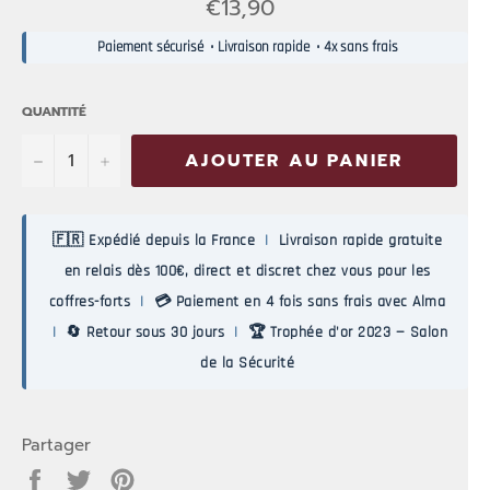
Prix
€13,90
normal
Paiement sécurisé • Livraison rapide • 4x sans frais
QUANTITÉ
−
+
AJOUTER AU PANIER
🇫🇷 Expédié depuis la France
|
Livraison rapide gratuite
en relais dès 100€, direct et discret chez vous pour les
coffres-forts
|
💳 Paiement en 4 fois sans frais avec Alma
|
🔄 Retour sous 30 jours
|
🏆 Trophée d'or 2023 — Salon
de la Sécurité
Partager
Partager
Tweeter
Épingler