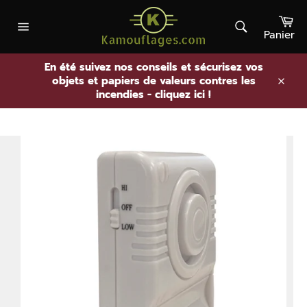
Passer
Pa
au
contenu
Panier
Rechercher
Navigation
En été suivez nos conseils et sécurisez vos
objets et papiers de valeurs contres les
.
incendies - cliquez ici !