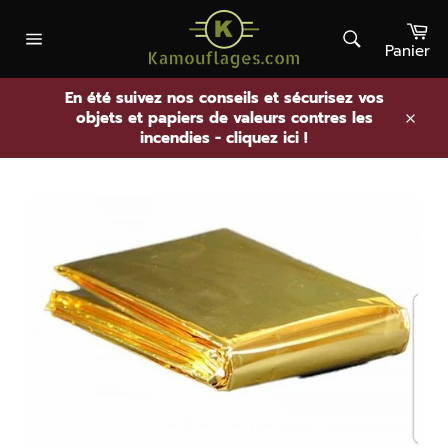
Passer
Pa
au
contenu
Panier
Rechercher
Navigation
En été suivez nos conseils et sécurisez vos
objets et papiers de valeurs contres les
.
incendies - cliquez ici !