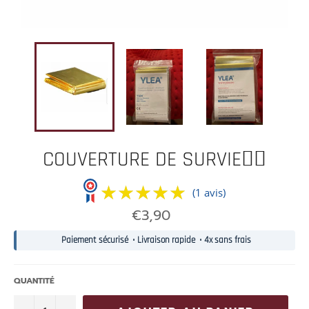
COUVERTURE DE SURVIE👨‍✈️
★★★★★
★★★★★
(1 avis)
Prix
€3,90
normal
Paiement sécurisé • Livraison rapide • 4x sans frais
QUANTITÉ