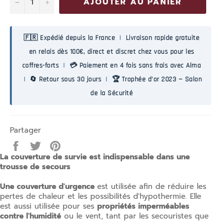
−
+
AJOUTER AU PANIER
🇫🇷 Expédié depuis la France
|
Livraison rapide gratuite
en relais dès 100€, direct et discret chez vous pour les
coffres-forts
|
💳 Paiement en 4 fois sans frais avec Alma
|
🔄 Retour sous 30 jours
|
🏆 Trophée d'or 2023 — Salon
de la Sécurité
Partager
Partager
Tweeter
Épingler
sur
sur
sur
La couverture de survie est indispensable dans une
Facebook
Twitter
Pinterest
trousse de secours
Une couverture d'urgence
est utilisée afin de réduire les
pertes de chaleur et les possibilités d'hypothermie. Elle
est aussi utilisée pour ses
propriétés imperméables
contre l'humidité
ou le vent, tant par les secouristes que