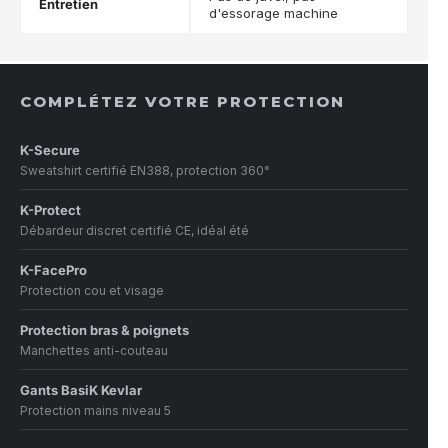
Entretien
d'essorage machine
COMPLÉTEZ VOTRE PROTECTION
K-Secure
Sweatshirt certifié EN388, protection 360°
K-Protect
Débardeur discret certifié CE, idéal été
K-FacePro
Protection cou et visage
Protection bras & poignets
Manchettes anti-couteau
Gants BasiK Kevlar
Protection mains niveau 5