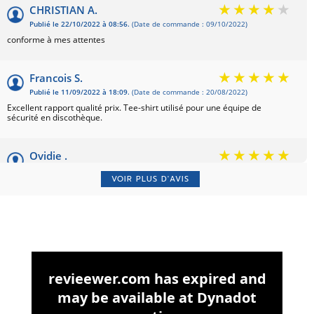
CHRISTIAN A.
Publié le 22/10/2022 à 08:56.
(Date de commande : 09/10/2022)
conforme à mes attentes
Francois S.
Publié le 11/09/2022 à 18:09.
(Date de commande : 20/08/2022)
Excellent rapport qualité prix. Tee-shirt utilisé pour une équipe de
sécurité en discothèque.
Ovidie .
Publié le 12/03/2021 à 10:53.
VOIR PLUS D'AVIS
Je l'ai offert a mon copain , il le porte quasiment tout le temps maintenant
alors j'ai du en acheter un deuxième... belle finition , belle qualité ! top!
Maxime .
Publié le 19/01/2021 à 15:20.
Noir bien profond, agréable a porter
Lillie .