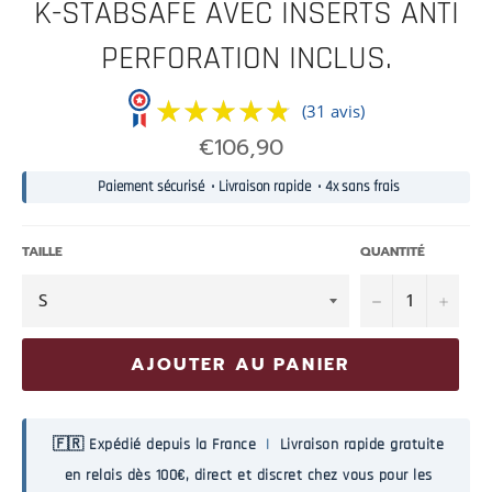
K-STABSAFE AVEC INSERTS ANTI
PERFORATION INCLUS.
★★★★★
★★★★★
(31 avis)
Prix
€106,90
normal
Paiement sécurisé • Livraison rapide • 4x sans frais
TAILLE
QUANTITÉ
−
+
AJOUTER AU PANIER
🇫🇷 Expédié depuis la France
|
Livraison rapide gratuite
en relais dès 100€, direct et discret chez vous pour les