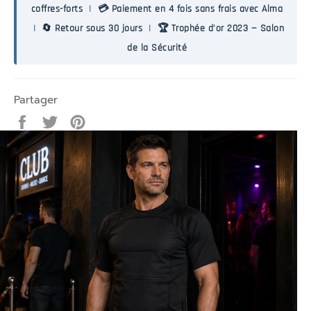
coffres-forts
|
💳 Paiement en 4 fois sans frais avec Alma
|
🔄 Retour sous 30 jours
|
🏆 Trophée d'or 2023 — Salon
de la Sécurité
Partager
Partager
Tweeter
Épingler
sur
sur
sur
Facebook
Twitter
Pinterest