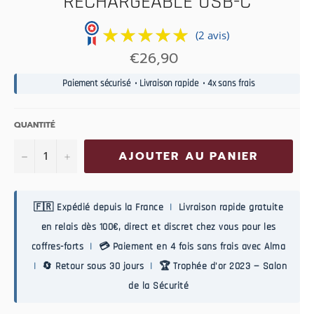
RECHARGEABLE USB-C
★★★★★
★★★★★
(2 avis)
Prix
€26,90
normal
Paiement sécurisé • Livraison rapide • 4x sans frais
QUANTITÉ
−
+
AJOUTER AU PANIER
🇫🇷 Expédié depuis la France
|
Livraison rapide gratuite
en relais dès 100€, direct et discret chez vous pour les
coffres-forts
|
💳 Paiement en 4 fois sans frais avec Alma
|
🔄 Retour sous 30 jours
|
🏆 Trophée d'or 2023 — Salon
de la Sécurité