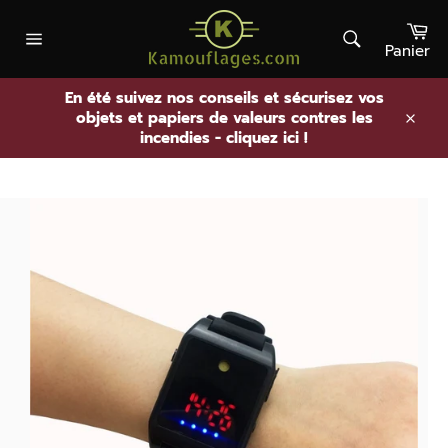
Passer
Pa
au
contenu
Panier
Rechercher
Navigation
En été suivez nos conseils et sécurisez vos
objets et papiers de valeurs contres les
.
incendies - cliquez ici !