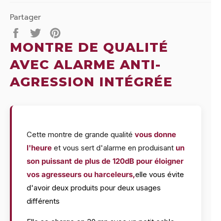
Partager
Partager
Tweeter
Épingler
sur
sur
sur
MONTRE DE QUALITÉ
Facebook
Twitter
Pinterest
AVEC ALARME ANTI-
AGRESSION INTÉGRÉE
Cette montre de grande qualité
vous donne
l'heure
et vous sert d'alarme en produisant
un
son puissant de plus de 120dB pour éloigner
vos agresseurs ou harceleurs,
elle vous évite
d'avoir deux produits pour deux usages
différents