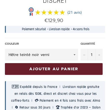
DISCRET
★★★★★
★★★★★
(21 avis)
Prix
€129,90
normal
Paiement sécurisé • Livraison rapide • 4x sans frais
COULEUR
QUANTITÉ
−
+
AJOUTER AU PANIER
🇫🇷 Expédié depuis la France
|
Livraison rapide gratuite
en relais dès 100€, direct et discret chez vous pour les
coffres-forts
|
💳 Paiement en 4 fois sans frais avec Alma
|
🔄 Retour sous 30 jours
|
🏆 Trophée d'or 2023 — Salon