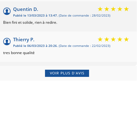
Quentin D.
Publié le 13/03/2023 à 13:47.
(Date de commande : 28/02/2023)
Bien fini et solide, rien à redire.
Thierry P.
Publié le 06/03/2023 à 20:26.
(Date de commande : 22/02/2023)
tres bonne qualité
DidierM E.
VOIR PLUS D'AVIS
Publié le 07/02/2023 à 21:21.
(Date de commande : 25/01/2023)
élégant, performant et discret. A la hauteur de la description.
Muriel M.
Publié le 14/12/2022 à 15:10.
(Date de commande : 30/11/2022)
Tout à fait conforme à la description sur le site. Article bien fini, solide
Jean-Philippe K.
Publié le 18/09/2022 à 22:37.
(Date de commande : 28/08/2022)