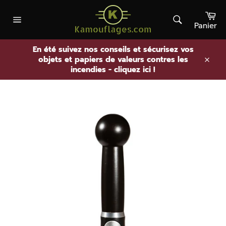
Passer
Pa
au
contenu
Panier
Rechercher
Navigation
En été suivez nos conseils et sécurisez vos
objets et papiers de valeurs contres les
.
incendies - cliquez ici !