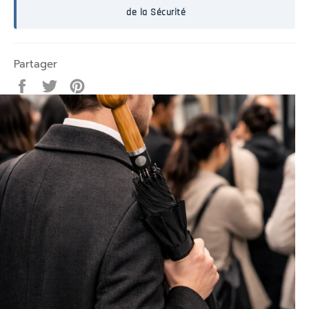
de la Sécurité
Partager
Partager
Tweeter
Épingler
sur
sur
sur
Facebook
Twitter
Pinterest