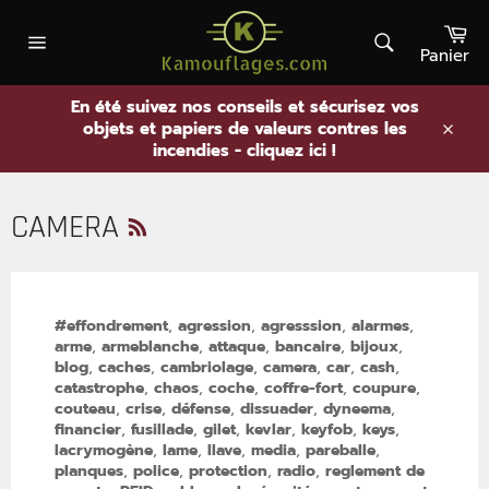
Passer
Pa
au
contenu
Panier
Rechercher
Navigation
En été suivez nos conseils et sécurisez vos
objets et papiers de valeurs contres les
.
incendies - cliquez ici !
RSS
CAMERA
#effondrement
,
agression
,
agresssion
,
alarmes
,
arme
,
armeblanche
,
attaque
,
bancaire
,
bijoux
,
blog
,
caches
,
cambriolage
,
camera
,
car
,
cash
,
catastrophe
,
chaos
,
coche
,
coffre-fort
,
coupure
,
couteau
,
crise
,
défense
,
dissuader
,
dyneema
,
financier
,
fusillade
,
gilet
,
kevlar
,
keyfob
,
keys
,
lacrymogène
,
lame
,
llave
,
media
,
pareballe
,
planques
,
police
,
protection
,
radio
,
reglement de