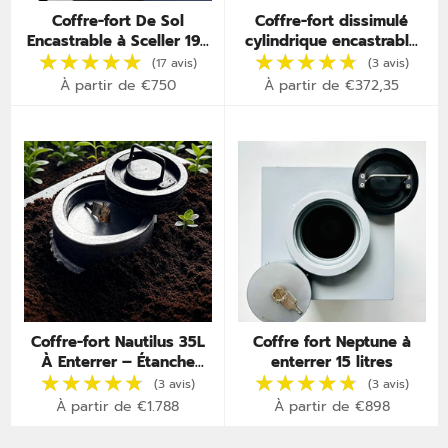
Coffre-fort De Sol
Coffre-fort dissimulé
Encastrable à Sceller 19L
cylindrique encastrable
– Certifié A2P – Invisible
dans mur – Cache murale
sous Parquet
secrète
À partir de €750
À partir de €372,35
Coffre-fort Nautilus 35L
Coffre fort Neptune à
À Enterrer – Étanche
enterrer 15 litres
★★★★★
★★★★★
★★★★★
★★★★★
IP67 – Invisible &
(17 avis)
Inviolable
À partir de €1.788
À partir de €898