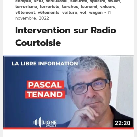
compte
,
RFID
,
schluessel
,
sécurité
,
spectra
,
sweat
,
terrorisme
,
terroriste
,
torches
,
tsunami
,
valeurs
,
vêtement
,
vêtements
,
voiture
,
vol
,
wagen
-
11
novembre, 2022
Intervention sur Radio
Courtoisie