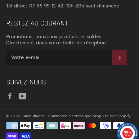
Tel direct 07 56 99 12 42. 10h-20h sauf dimanche
RESTEZ AU COURANT
Promotions, nouveaux produits et soldes.
Directement dans votre boîte de réception.
S'INS
SUIVEZ-NOUS
Facebook
YouTube
© 2026,
Kamouflages
.
Commerce électronique propulsé par Shopify
Méthodes
de
9.8
paiement
/10
592 avis