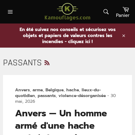
Passer
Pa
au
contenu
Panier
Rechercher
Navigation
En été suivez nos conseils et sécurisez vos
objets et papiers de valeurs contres les
.
incendies - cliquez ici !
RSS
PASSANTS
Anvers
,
arme
,
Belgique
,
hache
,
lieux-du-
quotidien
,
passants
,
violence-désorganisée
-
30
mai, 2026
Anvers — Un homme
armé d'une hache