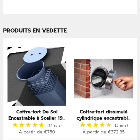
PRODUITS EN VEDETTE
Coffre-fort De Sol
Coffre-fort dissimulé
Encastrable à Sceller 19L
cylindrique encastrable
– Certifié A2P – Invisible
dans mur – Cache murale
sous Parquet
secrète
À partir de €750
À partir de €372,35