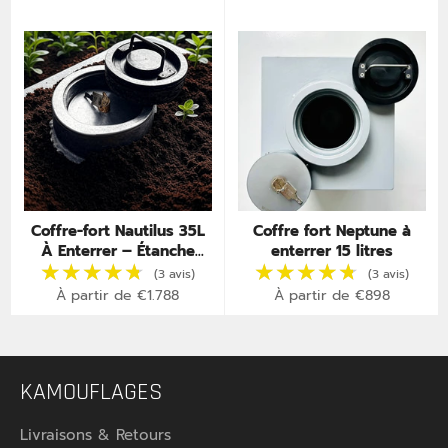
Coffre-fort Nautilus 35L
Coffre fort Neptune à
★★★★★
★★★★★
★★★★★
★★★★★
À Enterrer – Étanche
enterrer 15 litres
(17 avis)
IP67 – Invisible &
Inviolable
À partir de €1.788
À partir de €898
KAMOUFLAGES
Livraisons & Retours