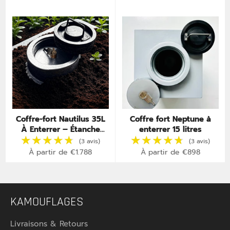
Coffre-fort Nautilus 35L
Coffre fort Neptune à
★★★★★
★★★★★
★★★★★
★★★★★
À Enterrer – Étanche
enterrer 15 litres
(17 avis)
IP67 – Invisible &
Inviolable
À partir de €1.788
À partir de €898
KAMOUFLAGES
Livraisons & Retours