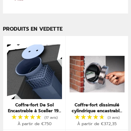
PRODUITS EN VEDETTE
Coffre-fort De Sol
Coffre-fort dissimulé
Encastrable à Sceller 19L
cylindrique encastrable
– Certifié A2P – Invisible
dans mur – Cache murale
sous Parquet
secrète
À partir de €750
À partir de €372,35