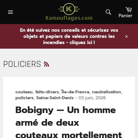
Passer
Pa
au
contenu
Panier
Rechercher
Navigation
En été suivez nos conseils et sécurisez vos
objets et papiers de valeurs contres les
.
incendies - cliquez ici !
RSS
POLICIERS
couteau
,
faits-divers
,
Île-de-France
,
neutralisation
,
policiers
,
Seine-Saint-Denis
-
03 juin, 2026
Bobigny — Un homme
armé de deux
couteaux mortellement