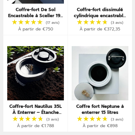
Coffre-fort De Sol
Coffre-fort dissimulé
Encastrable à Sceller 19L
cylindrique encastrable
– Certifié A2P – Invisible
dans mur – Cache murale
sous Parquet
secrète
À partir de €750
À partir de €372,35
Coffre-fort Nautilus 35L
Coffre fort Neptune à
À Enterrer – Étanche
enterrer 15 litres
IP67 – Invisible &
★★★★★
★★★★★
★★★★★
★★★★★
(17 avis)
Inviolable
À partir de €1.788
À partir de €898