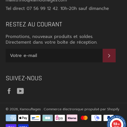
mailto:info@kamouflages.com
Tel direct 07 56 99 12 42. 10h-20h sauf dimanche
RESTEZ AU COURANT
Promotions, nouveaux produits et soldes.
Directement dans votre boîte de réception.
S'INS
SUIVEZ-NOUS
Facebook
YouTube
© 2026,
Kamouflages
.
Commerce électronique propulsé par Shopify
Méthodes
de
9.8
paiement
/10
592 avis