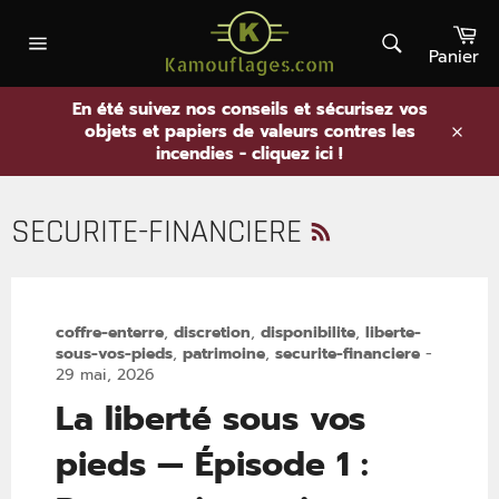
Passer
Pa
au
contenu
Panier
Rechercher
Navigation
En été suivez nos conseils et sécurisez vos
objets et papiers de valeurs contres les
.
incendies - cliquez ici !
RSS
SECURITE-FINANCIERE
coffre-enterre
,
discretion
,
disponibilite
,
liberte-
sous-vos-pieds
,
patrimoine
,
securite-financiere
-
29 mai, 2026
La liberté sous vos
pieds — Épisode 1 :